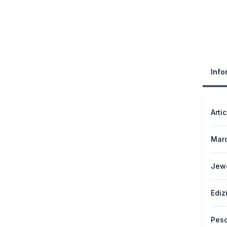
Info
Arti
Mar
Jew
Ediz
Peso