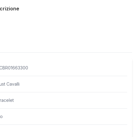
crizione
Policies
CBR01663300
ust Cavalli
racelet
o