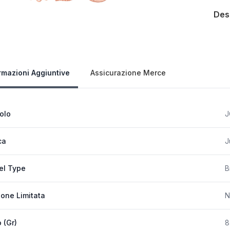
Des
Our 
rmazioni Aggiuntive
Assicurazione Merce
colo
J
ca
J
el Type
B
ione Limitata
N
 (Gr)
8