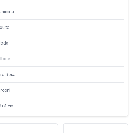
emmina
dulto
oda
ttone
ro Rosa
irconi
6+4 cm