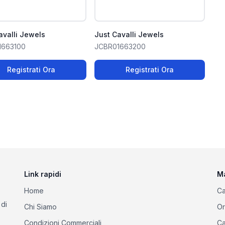
avalli Jewels
Just Cavalli Jewels
1663100
JCBR01663200
Registrati Ora
Registrati Ora
Link rapidi
M
Home
Ca
 di
Chi Siamo
Or
Condizioni Commerciali
Ca