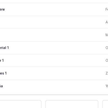
ere
F
A
M
rial 1
O
r 1
O
es 1
Z
ia
1