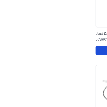
Just C
JCBR0