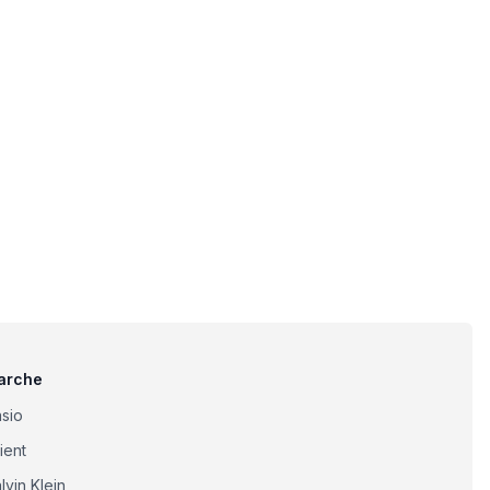
arche
sio
ient
lvin Klein