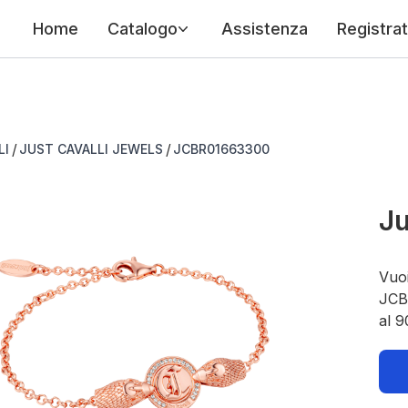
Home
Catalogo
Assistenza
Registrat
/
/
LI
JUST CAVALLI JEWELS
JCBR01663300
Ju
Vuoi
JCBR
al 9