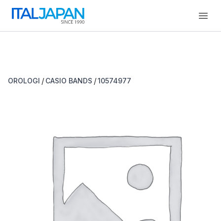
Open
/
/
OROLOGI
CASIO BANDS
10574977