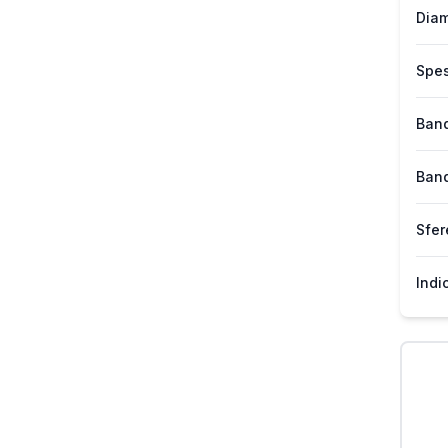
Diam
Spes
Band
Band
Sfer
Indi