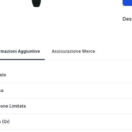
Des
Our 
rmazioni Aggiuntive
Assicurazione Merce
colo
ca
ione Limitata
 (Gr)