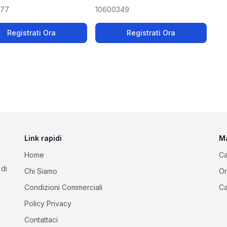
977
10600349
Registrati Ora
Registrati Ora
Link rapidi
M
Home
Ca
 di
Chi Siamo
Or
Condizioni Commerciali
Ca
Policy Privacy
Contattaci