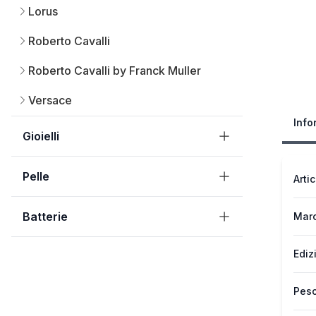
Lorus
Roberto Cavalli
Roberto Cavalli by Franck Muller
Versace
Info
Gioielli
Pelle
Arti
Batterie
Mar
Ediz
Peso