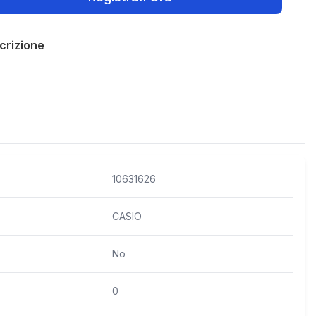
crizione
Policies
10631626
CASIO
No
0