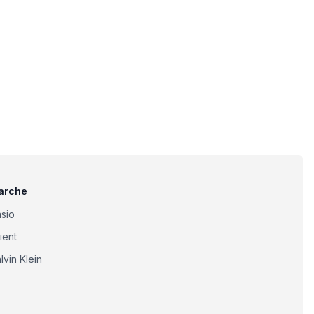
arche
sio
ient
lvin Klein