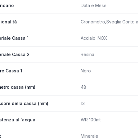
ndario
Data e Mese
ionalità
Cronometro,Sveglia,Conto al
riale Cassa 1
Acciaio INOX
riale Cassa 2
Resina
re Cassa 1
Nero
etro cassa (mm)
48
sore della cassa (mm)
13
stenza all'acqua
WR 100mt
o
Minerale