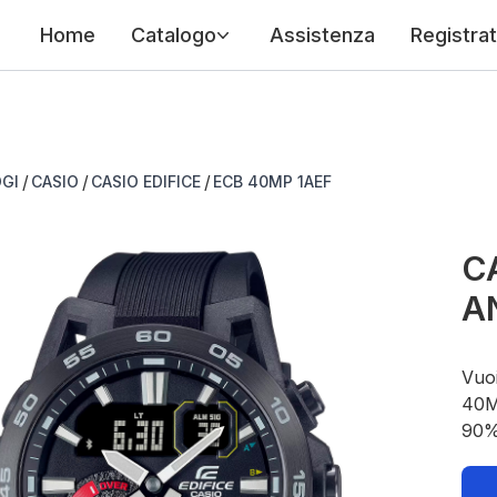
Home
Catalogo
Assistenza
Registrat
/
/
/
GI
CASIO
CASIO EDIFICE
ECB 40MP 1AEF
CA
A
Vuoi
40MP
90%.