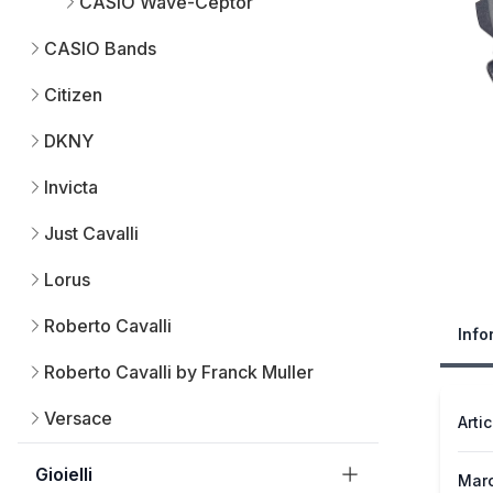
CASIO Wave-Ceptor
CASIO Bands
Citizen
DKNY
Invicta
Just Cavalli
Lorus
Roberto Cavalli
Info
Roberto Cavalli by Franck Muller
Versace
Arti
Gioielli
Mar