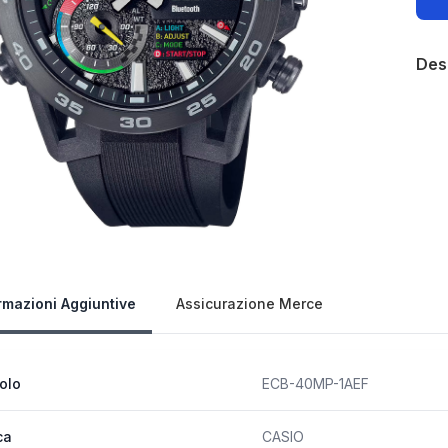
Des
Our 
rmazioni Aggiuntive
Assicurazione Merce
colo
ECB-40MP-1AEF
ca
CASIO