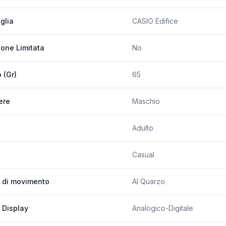
glia
CASIO Edifice
ione Limitata
No
 (Gr)
65
ere
Maschio
Adulto
Casual
 di movimento
Al Quarzo
 Display
Analogico-Digitale