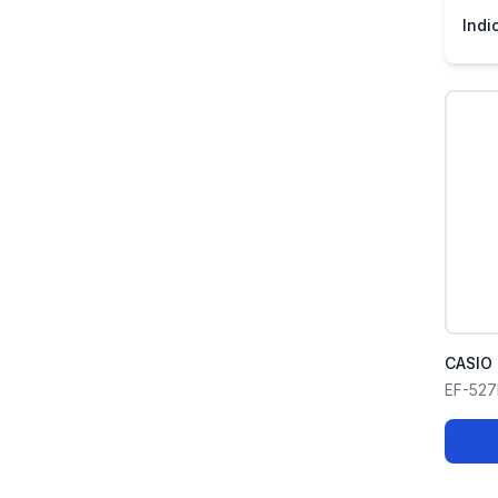
Indi
CASIO 
EF-52