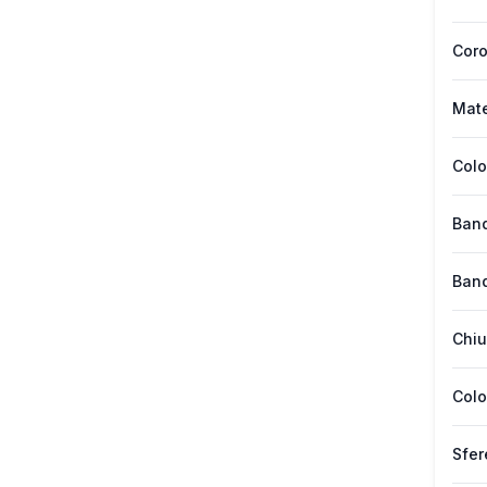
Cor
Mate
Colo
Band
Band
Chiu
Colo
Sfer