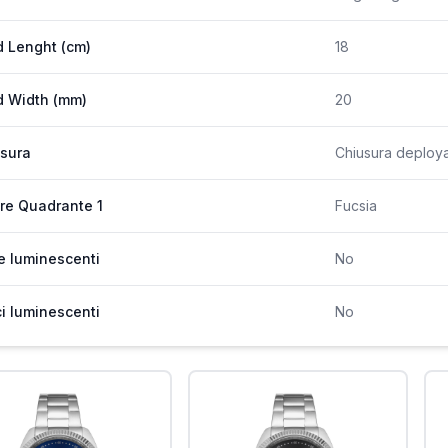
 Lenght (cm)
18
 Width (mm)
20
sura
Chiusura deployan
re Quadrante 1
Fucsia
e luminescenti
No
ci luminescenti
No