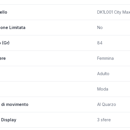
ello
DK1L001 City Max
ione Limitata
No
 (Gr)
84
ere
Femmina
Adulto
Moda
 di movimento
Al Quarzo
 Display
3 sfere