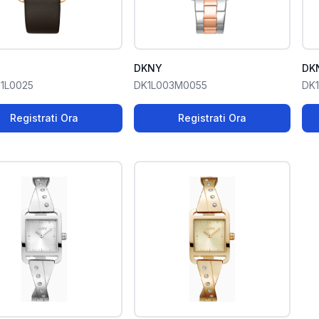
DKNY
DK
1L0025
DK1L003M0055
DK
Registrati Ora
Registrati Ora