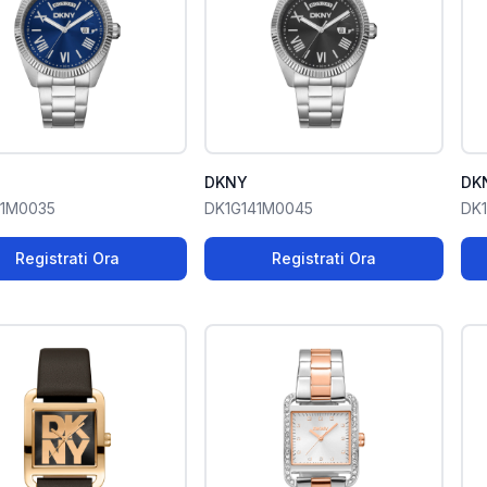
DKNY
DK
41M0035
DK1G141M0045
DK
Registrati Ora
Registrati Ora