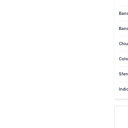
Band
Band
Chiu
Colo
Sfer
Indi