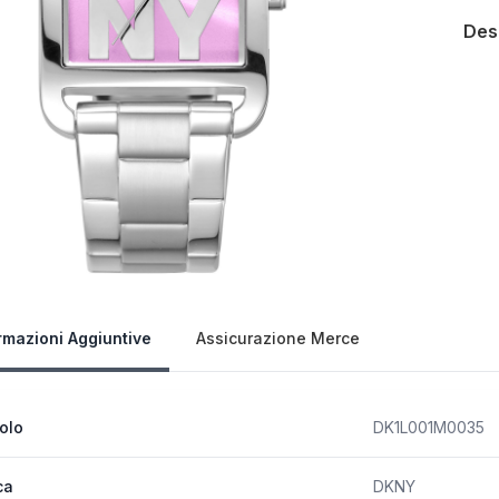
Des
Our 
rmazioni Aggiuntive
Assicurazione Merce
colo
DK1L001M0035
ca
DKNY