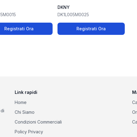
DKNY
05M0015
DK1L005M0025
Registrati Ora
Registrati Ora
Link rapidi
M
Home
Ca
 di
Chi Siamo
Or
Condizioni Commerciali
Ca
Policy Privacy