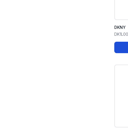
DKNY
DK1L00