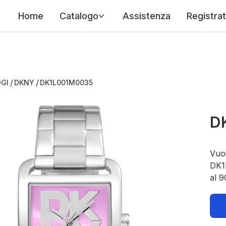
Home
Catalogo
Assistenza
Registrat
/
/
GI
DKNY
DK1L001M0035
D
Vuoi
DK1L
al 9