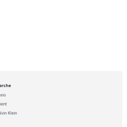
arche
sio
ient
lvin Klein