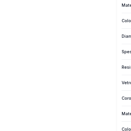
Mate
Colo
Diam
Spes
Resi
Vetr
Cor
Mate
Colo