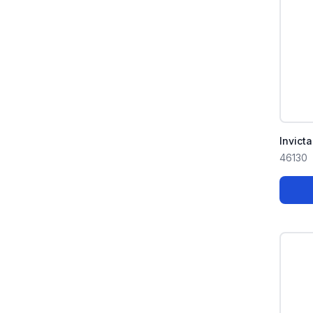
Invict
46130