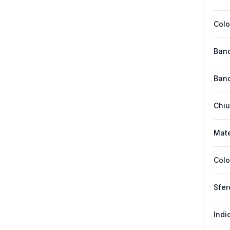
Colo
Band
Band
Chiu
Mate
Colo
Sfer
Indi