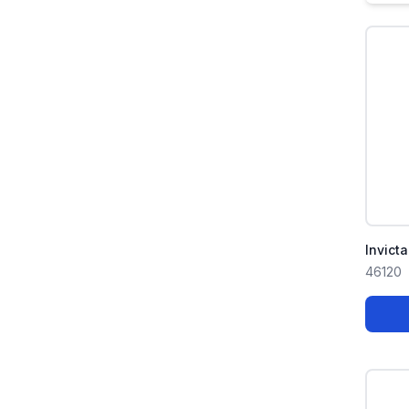
Invict
46120