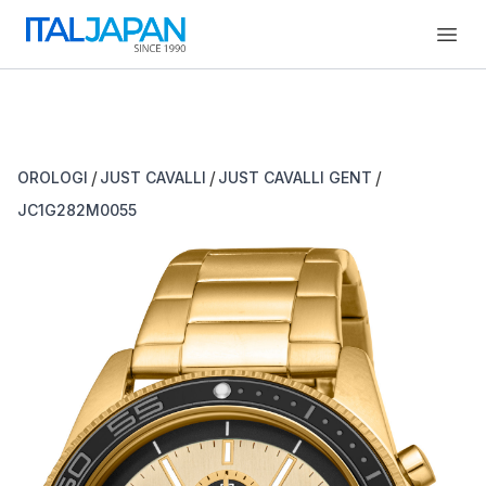
Open
/
/
/
OROLOGI
JUST CAVALLI
JUST CAVALLI GENT
JC1G282M0055