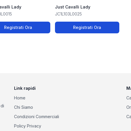
avalli Lady
Just Cavalli Lady
3L0015
JC1L103L0025
Registrati Ora
Registrati Ora
Link rapidi
M
Home
Ca
 di
Chi Siamo
Or
Condizioni Commerciali
Ca
Policy Privacy