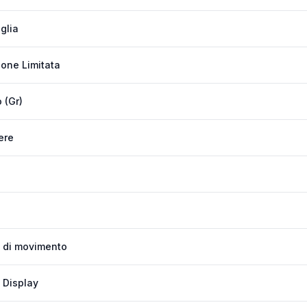
glia
ione Limitata
 (Gr)
ere
 di movimento
 Display