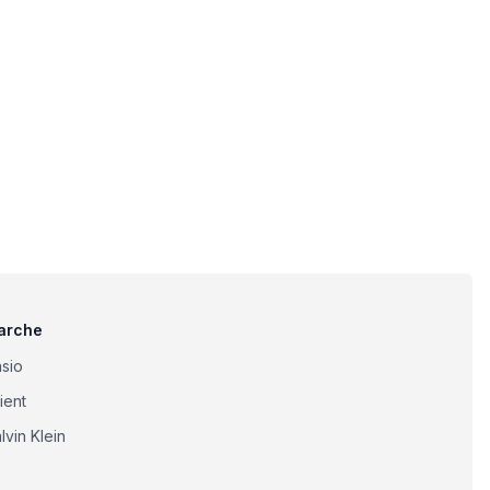
arche
sio
ient
lvin Klein