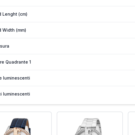
 Lenght (cm)
 Width (mm)
sura
re Quadrante 1
e luminescenti
ci luminescenti