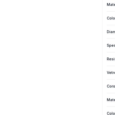
Mate
Colo
Diam
Spes
Resi
Vetr
Cor
Mate
Colo