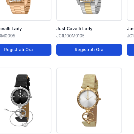
avalli Lady
Just Cavalli Lady
Jus
00M0095
JC1L100M0105
JC1
Registrati Ora
Registrati Ora