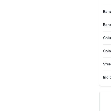
Band
Band
Chiu
Colo
Sfer
Indi