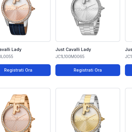
avalli Lady
Just Cavalli Lady
Jus
0L0055
JC1L100M0065
JC
Registrati Ora
Registrati Ora