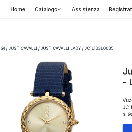
Home
Catalogo
Assistenza
Registrat
/
/
/
GI
JUST CAVALLI
JUST CAVALLI LADY
JC1L103L0035
Ju
-
Vuoi
JC1L
al 9