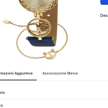
Des
Our 
rmazioni Aggiuntive
Assicurazione Merce
colo
ca