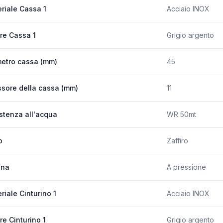
riale Cassa 1
Acciaio INOX
re Cassa 1
Grigio argento
etro cassa (mm)
45
sore della cassa (mm)
11
stenza all'acqua
WR 50mt
o
Zaffiro
ona
A pressione
riale Cinturino 1
Acciaio INOX
re Cinturino 1
Grigio argento