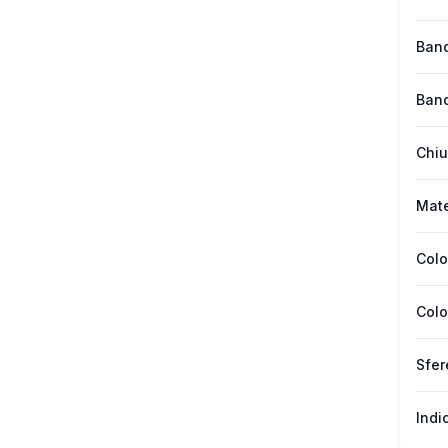
Band
Band
Chiu
Mate
Colo
Colo
Sfer
Indi