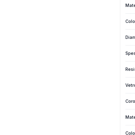
Mate
Colo
Diam
Spes
Resi
Vetr
Cor
Mate
Colo