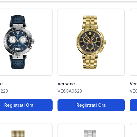
ce
Versace
Ve
2223
VE6CA0623
VE
Registrati Ora
Registrati Ora