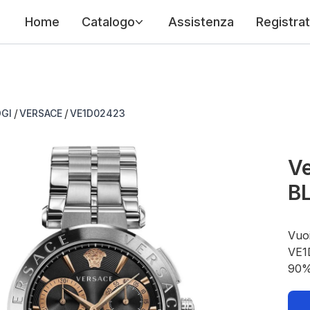
Home
Catalogo
Assistenza
Registrat
/
/
GI
VERSACE
VE1D02423
V
B
Vuoi
VE1D
90%.