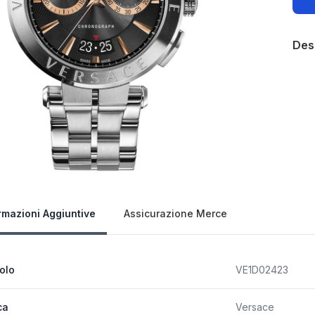
Des
Our 
rmazioni Aggiuntive
Assicurazione Merce
colo
VE1D02423
ca
Versace