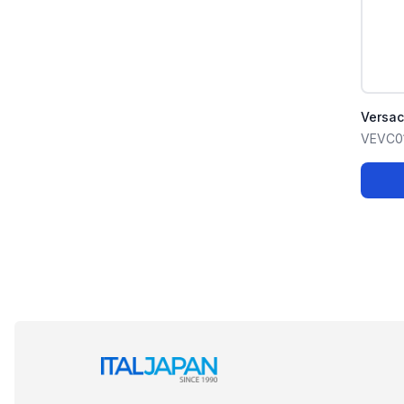
Versa
VEVC0